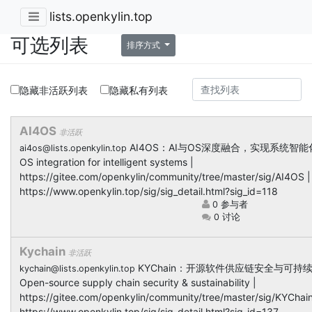
lists.openkylin.top
可选列表
排序方式
隐藏非活跃列表
隐藏私有列表
AI4OS
非活跃
AI4OS：AI与OS深度融合，实现系统智能化 /
ai4os@lists.openkylin.top
OS integration for intelligent systems |
https://gitee.com/openkylin/community/tree/master/sig/AI4OS |
https://www.openkylin.top/sig/sig_detail.html?sig_id=118
0 参与者
0 讨论
Kychain
非活跃
KYChain：开源软件供应链安全与可持续
kychain@lists.openkylin.top
Open-source supply chain security & sustainability |
https://gitee.com/openkylin/community/tree/master/sig/KYChain
https://www.openkylin.top/sig/sig_detail.html?sig_id=137