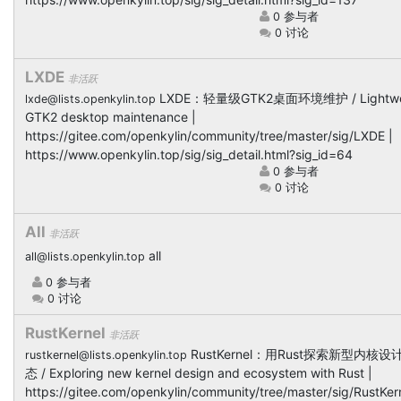
0 参与者
0 讨论
LXDE
非活跃
LXDE：轻量级GTK2桌面环境维护 / Lightwe
lxde@lists.openkylin.top
GTK2 desktop maintenance |
https://gitee.com/openkylin/community/tree/master/sig/LXDE |
https://www.openkylin.top/sig/sig_detail.html?sig_id=64
0 参与者
0 讨论
All
非活跃
all
all@lists.openkylin.top
0 参与者
0 讨论
RustKernel
非活跃
RustKernel：用Rust探索新型内核
rustkernel@lists.openkylin.top
态 / Exploring new kernel design and ecosystem with Rust |
https://gitee.com/openkylin/community/tree/master/sig/RustKern