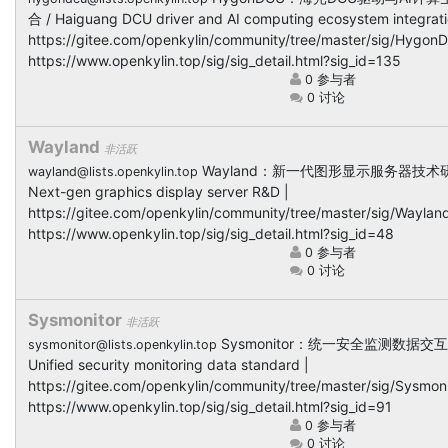
合 / Haiguang DCU driver and AI computing ecosystem integrati
https://gitee.com/openkylin/community/tree/master/sig/Hygon
https://www.openkylin.top/sig/sig_detail.html?sig_id=135
0 参与者
0 讨论
Wayland
非活跃
Wayland：新一代图形显示服务器技术研
wayland@lists.openkylin.top
Next-gen graphics display server R&D |
https://gitee.com/openkylin/community/tree/master/sig/Wayland
https://www.openkylin.top/sig/sig_detail.html?sig_id=48
0 参与者
0 讨论
Sysmonitor
非活跃
Sysmonitor：统一安全监测数据交互
sysmonitor@lists.openkylin.top
Unified security monitoring data standard |
https://gitee.com/openkylin/community/tree/master/sig/Sysmoni
https://www.openkylin.top/sig/sig_detail.html?sig_id=91
0 参与者
0 讨论