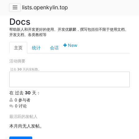
lists.openkylin.top
Docs
帮助新人和开发更好的使用、开发优麒麟，撰写包括但不限于使用文档、
开发文档、各类教程等
New
主页
统计
会话
活动摘要
过去
30
天的发帖数。
在
过去
30
天：
0 参与者
0 讨论
最活跃的发帖人
本月尚无人发帖。