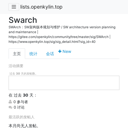
lists.openkylin.top
Swarch
SWArch：SW架构版本规划与维护 / SW architecture version planning
and maintenance |
https://gitee.com/openkylin/community/tree/master/sig/SWArch |
https://www.openkylin.top/sig/sig_detail.html?sig_id=40
New
主页
统计
会话
活动摘要
过去
30
天的发帖数。
在
过去
30
天：
0 参与者
0 讨论
最活跃的发帖人
本月尚无人发帖。