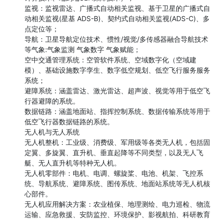
监视：监视雷达、广播式自动相关监视、基于卫星的广播式自
动相关监视(星基 ADS-B)、契约式自动相关监视(ADS-C)、多
点定位等；

导航：卫星导航定位技术、惯性/视觉/多传感器融合导航技术
等气象:气象监测 气象数字 气象赋能；

空中交通管理系统：空管软件系统、空域数字化（空域建
模）、基础设施数字孪生、数字低空规划、低空飞行服务服务
系统；

避障系统：涵盖雷达、激光雷达、超声波、视觉等用于低空飞
行器避障的系统。

数据链路：涵盖地面站、指挥控制系统、数据传输系统等用于
低空飞行器数据链路的系统。

无人机与无人系统

无人机整机：工业级、消费级、军用级等各类无人机，包括固
定翼、多旋翼、直升机、垂直起降等不同类型，以及无人飞
艇、无人直升机等特种无人机。

无人机零部件：电机、电调、螺旋桨、电池、机架、飞控系
统、导航系统、避障系统、图传系统、地面站系统等无人机核
心部件。

无人机应用解决方案：农业植保、地理测绘、电力巡检、物流
运输、应急救援、安防监控、环境保护、影视航拍、科研教育