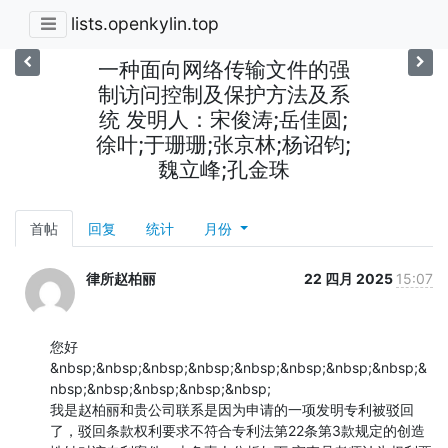
lists.openkylin.top
一种面向网络传输文件的强
制访问控制及保护方法及系
统 发明人：宋俊涛;岳佳圆;
徐叶;于珊珊;张京林;杨诏钧;
魏立峰;孔金珠
首帖
回复
统计
月份
律所赵柏丽
22 四月 2025
15:07
您好

&nbsp;&nbsp;&nbsp;&nbsp;&nbsp;&nbsp;&nbsp;&nbsp;&
nbsp;&nbsp;&nbsp;&nbsp;&nbsp;

我是赵柏丽和贵公司联系是因为申请的一项发明专利被驳回
了，驳回条款权利要求不符合专利法第22条第3款规定的创造