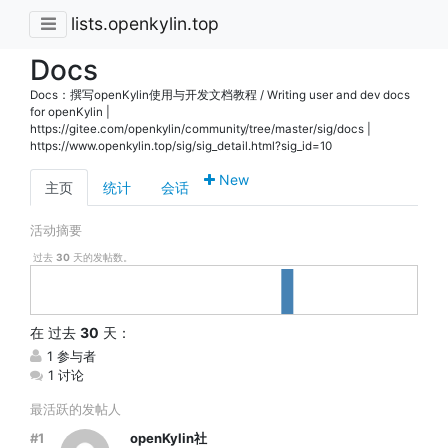
lists.openkylin.top
Docs
Docs：撰写openKylin使用与开发文档教程 / Writing user and dev docs
for openKylin |
https://gitee.com/openkylin/community/tree/master/sig/docs |
https://www.openkylin.top/sig/sig_detail.html?sig_id=10
New
主页
统计
会话
活动摘要
过去
30
天的发帖数。
在
过去
30
天：
1 参与者
1 讨论
最活跃的发帖人
#1
openKylin社