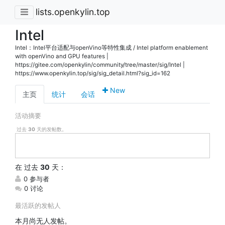
lists.openkylin.top
Intel
Intel：Intel平台适配与openVino等特性集成 / Intel platform enablement
with openVino and GPU features |
https://gitee.com/openkylin/community/tree/master/sig/Intel |
https://www.openkylin.top/sig/sig_detail.html?sig_id=162
New
主页
统计
会话
活动摘要
过去
30
天的发帖数。
在
过去
30
天：
0 参与者
0 讨论
最活跃的发帖人
本月尚无人发帖。