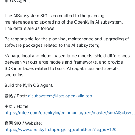
麟 OS Agent。
The AISubsystem SIG is committed to the planning,
maintenance and upgrading of the OpenKylin AI subsystem.
The details are as follows:
Be responsible for the planning, maintenance and upgrading of
software packages related to the AI subsystem;
Manage local and cloud-based large models, shield differences
between various large models and frameworks, and provide
SDK interfaces related to basic AI capabilities and specific
scenarios;
Build the Kylin OS Agent.
发帖 / Post:
aisubsystem@lists.openkylin.top
主页 / Home:
https://gitee.com/openkylin/community/tree/master/sig/AISubsys
官网 SIG / Website:
https://www.openkylin.top/sig/sig_detail.html?sig_id=120