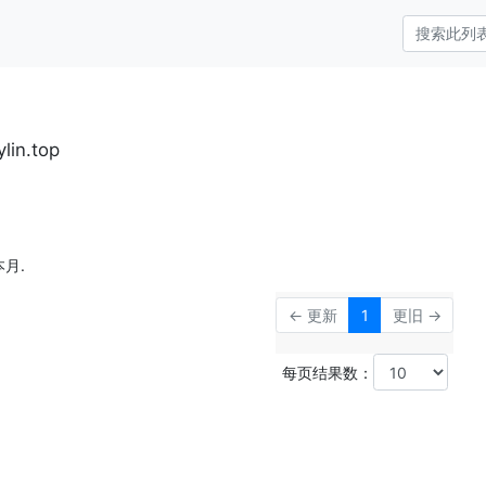
lin.top
月.
← 更新
1
更旧 →
每页结果数：