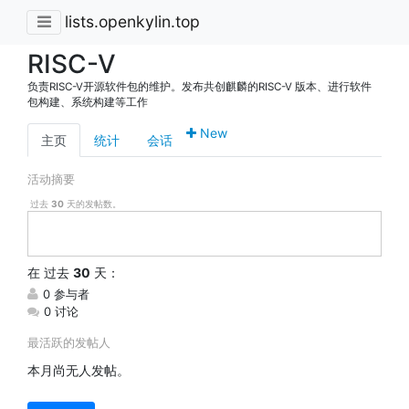
lists.openkylin.top
RISC-V
负责RISC-V开源软件包的维护。发布共创麒麟的RISC-V 版本、进行软件
包构建、系统构建等工作
New
主页
统计
会话
活动摘要
过去
30
天的发帖数。
在
过去
30
天：
0 参与者
0 讨论
最活跃的发帖人
本月尚无人发帖。