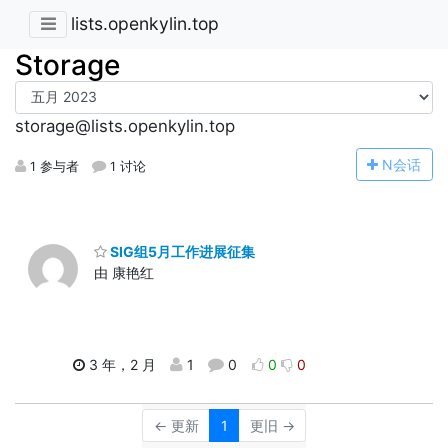
lists.openkylin.top
Storage
storage@lists.openkylin.top
N
会话
1 参与者
1 讨论
SIG组5月工作进展征集
由 康艳红
3 年，2 月
1
0
0
0
← 更新
1
更旧 →