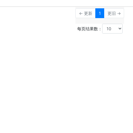
← 更新
1
更旧 →
每页结果数：