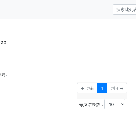
top
月.
← 更新
1
更旧 →
每页结果数：