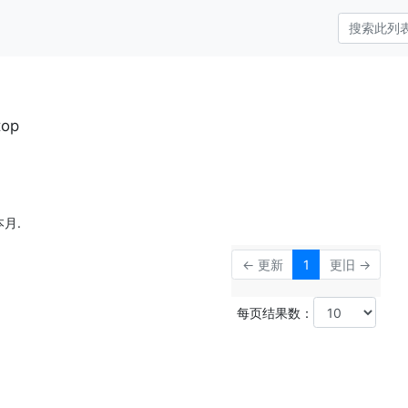
top
月.
← 更新
1
更旧 →
每页结果数：