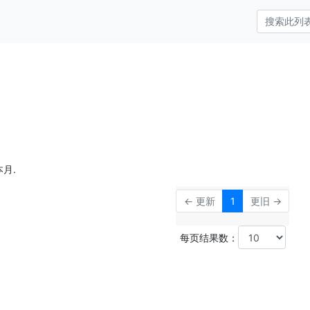
月.
← 更新
1
更旧 →
每页结果数：