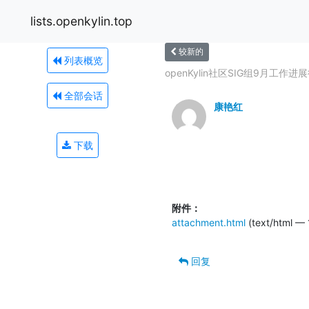
lists.openkylin.top
较新的
列表概览
openKylin社区SIG组9月工作进
全部会话
康艳红
下载
附件：
attachment.html
(text/html — 
回复