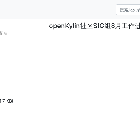
openKylin社区SIG组8月工
展征集
1.7 KB)