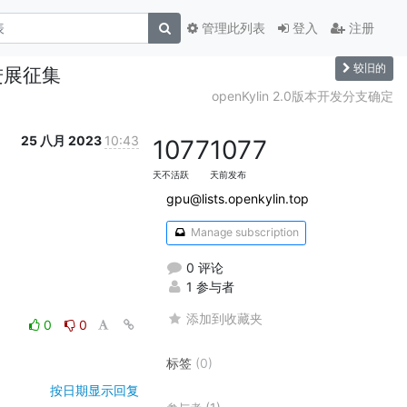
管理此列表
登入
注册
较旧的
作进展征集
openKylin 2.0版本开发分支确定
25 八月 2023
10:43
1077
1077
天不活跃
天前发布
gpu@lists.openkylin.top
Manage subscription
0 评论
1 参与者
添加到收藏夹
0
0
标签
(0)
按日期显示回复