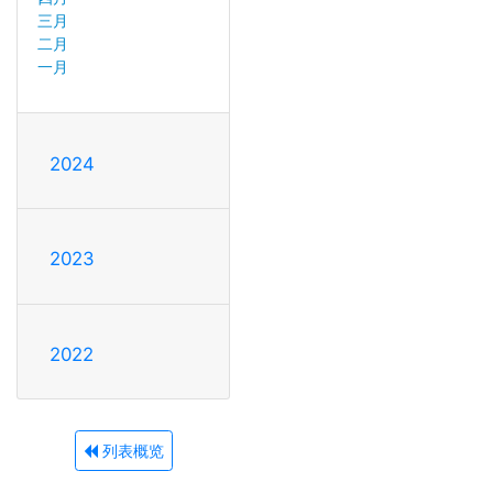
三月
二月
一月
2024
2023
2022
列表概览