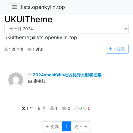
lists.openkylin.top
UKUITheme
ukuitheme@lists.openkylin.top
N
会话
1 参与者
1 讨论
2024openKylin社区优秀贡献者征集
由 康艳红
1 年，8 月
1
0
0
0
← 更新
1
更旧 →