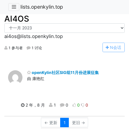
lists.openkylin.top
AI4OS
ai4os@lists.openkylin.top
N
会话
1 参与者
1 讨论
openKylin社区SIG组11月份进展征集
由 康艳红
2 年，8 月
1
0
0
0
← 更新
1
更旧 →