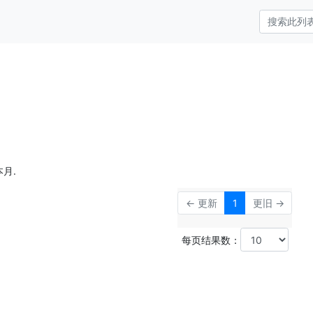
月.
← 更新
1
更旧 →
每页结果数：