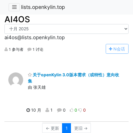
lists.openkylin.top
AI4OS
ai4os@lists.openkylin.top
N
会话
1 参与者
1 讨论
关于openKylin 3.0版本需求（或特性）意向收
集
由 张天雄
10 月
1
0
0
0
← 更新
1
更旧 →