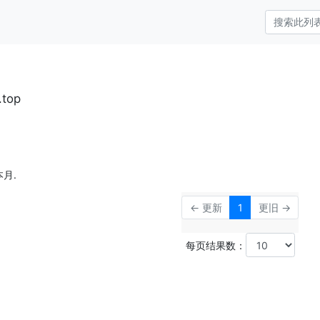
.top
月.
← 更新
1
更旧 →
每页结果数：