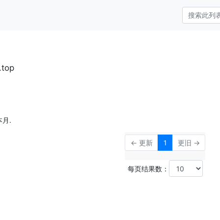
.top
月.
← 更新
1
更旧 →
每页结果数：